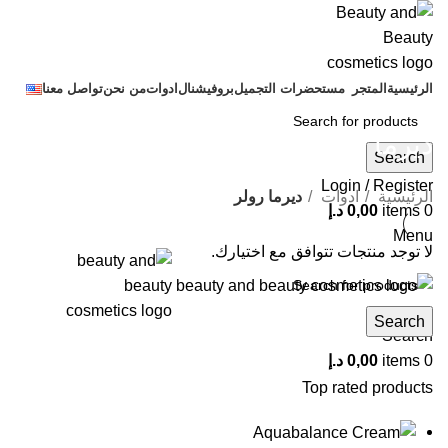
الرئيسية
المتجر
مستحضرات التجميل
بروفيشنال
ادوات
من نحن
تواصل معنا
ديرما رولر
Search
Login / Register
الرئيسية
ادوات
ديرما رولر
0
items
0,00
د.إ
Menu
لا توجد منتجات تتوافق مع اختيارك.
Search
Search
0
items
0,00
د.إ
Top rated products