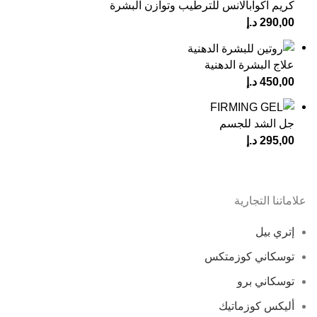
كريم اكوابالانس للترطيب وتوازن البشرة
290,00
د.إ
علاج البشرة الدهنية
450,00
د.إ
جل الشد للجسم
295,00
د.إ
علاماتنا التجارية
إتري بيل
توسكاني كوزمتكس
توسكاني برو
أليكس كوزماتيك