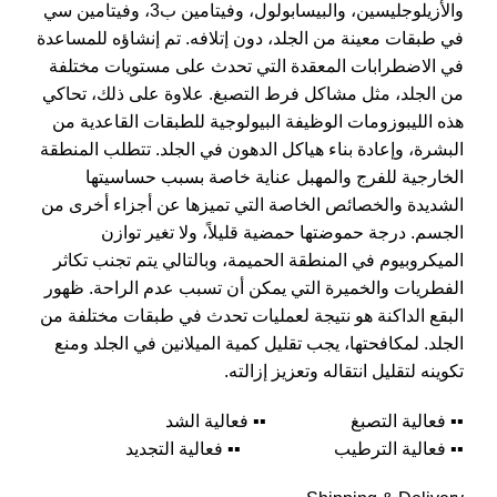
والأزيلوجليسين، والبيسابولول، وفيتامين ب3، وفيتامين سي
في طبقات معينة من الجلد، دون إتلافه. تم إنشاؤه للمساعدة
في الاضطرابات المعقدة التي تحدث على مستويات مختلفة
من الجلد، مثل مشاكل فرط التصبغ. علاوة على ذلك، تحاكي
هذه الليبوزومات الوظيفة البيولوجية للطبقات القاعدية من
البشرة، وإعادة بناء هياكل الدهون في الجلد. تتطلب المنطقة
الخارجية للفرج والمهبل عناية خاصة بسبب حساسيتها
الشديدة والخصائص الخاصة التي تميزها عن أجزاء أخرى من
الجسم. درجة حموضتها حمضية قليلاً، ولا تغير توازن
الميكروبيوم في المنطقة الحميمة، وبالتالي يتم تجنب تكاثر
الفطريات والخميرة التي يمكن أن تسبب عدم الراحة. ظهور
البقع الداكنة هو نتيجة لعمليات تحدث في طبقات مختلفة من
الجلد. لمكافحتها، يجب تقليل كمية الميلانين في الجلد ومنع
تكوينه لتقليل انتقاله وتعزيز إزالته.
▪▪ فعالية التصبغ ▪▪ فعالية الشد
▪▪ فعالية الترطيب ▪▪ فعالية التجديد