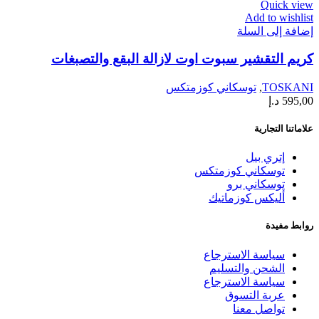
Quick view
Add to wishlist
إضافة إلى السلة
كريم التقشير سبوت اوت لازالة البقع والتصبغات
TOSKANI
,
توسكاني كوزمتكس
595,00
د.إ
علاماتنا التجارية
إتري بيل
توسكاني كوزمتكس
توسكاني برو
أليكس كوزماتيك
روابط مفيدة
سياسة الاسترجاع
الشحن والتسليم
سياسة الاسترجاع
عربة التسوق
تواصل معنا