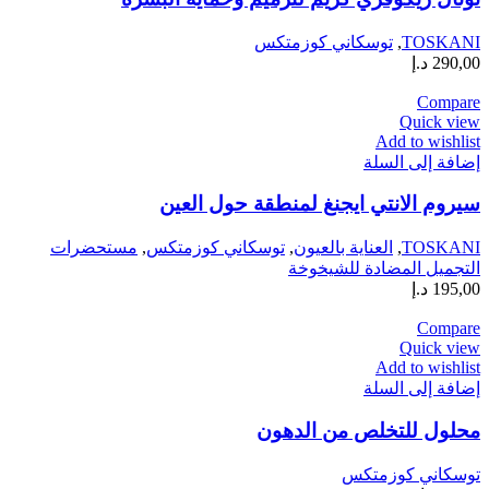
TOSKANI
,
توسكاني كوزمتكس
290,00
د.إ
Compare
Quick view
Add to wishlist
إضافة إلى السلة
سيروم الانتي ايجنغ لمنطقة حول العين
TOSKANI
,
العناية بالعيون
,
توسكاني كوزمتكس
,
مستحضرات
التجميل المضادة للشيخوخة
195,00
د.إ
Compare
Quick view
Add to wishlist
إضافة إلى السلة
محلول للتخلص من الدهون
توسكاني كوزمتكس