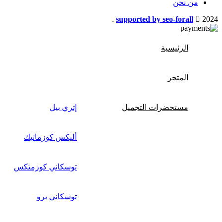
من نحن
.
supported by seo-forall
2024
الرئيسية
المتجر
مستحضرات التجميل
إتري بيل
أليكس كوزماتيك
توسكاني كوزمتكس
توسكاني برو