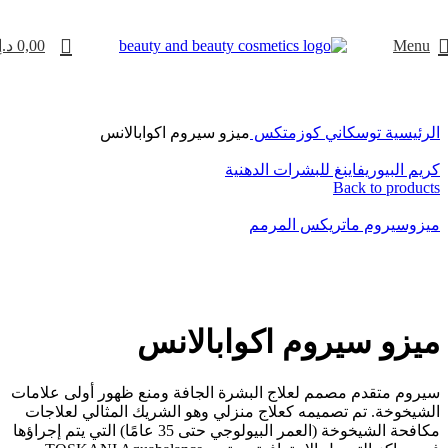
Menu
0,00
د.إ
الرئيسية
توسكاني كوزمتكس
ميزو سيروم اكوابالانس
كريم البيوريفاينغ للبشرات الدهنية
Back to products
ميزوسيروم ماتريكس المرمم
Click to enlarge
ميزو سيروم اكوابالانس
سيروم متقدم مصمم لعلاج البشرة الجافة ومنع ظهور أولى علامات
الشيخوخة. تم تصميمه كعلاج منزلي وهو الشريك المثالي لعلاجات
مكافحة الشيخوخة (العمر البيولوجي حتى 35 عامًا) التي يتم إجراؤها