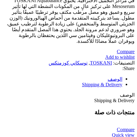
في مراكز التجميل الاحترافية. يحتوي TOSKANI Aquabalance
Mesoserum على تركيز عالٍ من المكونات النشطة التي لها تأثير
سريع وعميق وهو مصل مرطب مكثف يوفر ترطيبًا عميقًا بتأثير
مطول. يساعد بتركيبته المتقدمة من أحماض الهيالورونيك (الوزن
الجزيئي المتوسط ​​والمنخفض) على زيادة الرطوبة لترطيب عميق،
وهو ضروري لدعم مرونة الجلد. يحتوي هذا المصل المتقدم أيضًا
على البروتيوغليكان وفيتامين سي اللذين يحتفظان بالرطوبة
ويوفران عملًا مضادًا للأكسدة.
Compare
Add to wishlist
التصنيفات:
TOSKANI
,
توسكاني كوزمتكس
Share:
الوصف
Shipping & Delivery
الوصف
Shipping & Delivery
منتجات ذات صلة
Compare
Quick view