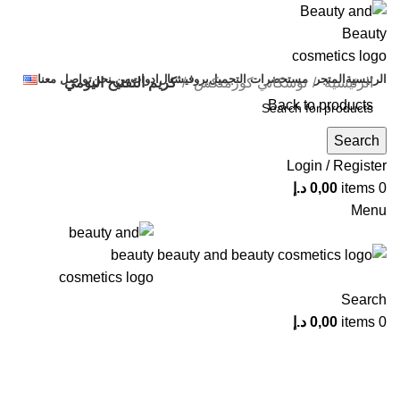
الرئيسية
المتجر
مستحضرات التجميل
بروفيشنال
ادوات
من نحن
تواصل معنا
الرئيسية
توسكاني كوزمتكس
كريم التفتيح اليومي
Back to products
Search
Click to enlarge
Login / Register
0
items
0,00
د.إ
Menu
Search
0
items
0,00
د.إ