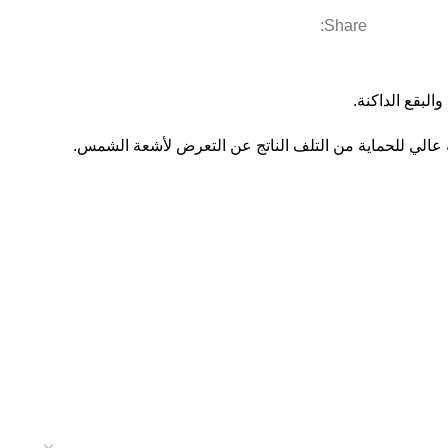
Share:
لبقع الداكنة.
قرنية ويوضح لون البشرة. بالإضافة إلى ذلك، يحتوي كريم Radiance Daily على عامل حماية عالي للحماية من التلف الناتج عن التعرض لأشعة الشمس.