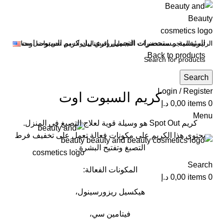
الرئيسية
مستحضرات التجميل
إتري بيل
كريم السبوت اوت
الرئيسية
المتجر
مستحضرات التجميل
بروفيشنال
ادوات
من نحن
تواصل معنا
Back to products
Search
Click to enlarge
Login / Register
كريم السبوت اوت
0
items
0,00
د.إ
Menu
كريم Spot Out هو وسيلة قوية لعلاج التصبغ في المنزل.
يحتوي هذا الكريم على مكونات فعالة تعمل على تخفيف فرط
التصبغ وتفتيح البشرة .
Search
المكونات الفعالة:
0
items
0,00
د.إ
هيكسيل ريزورسينول،
فيتامين سي،