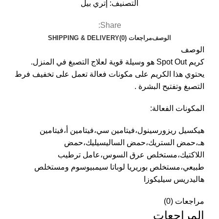
التصنيف:
إتري بيل
Share:
الوصف
مراجعات (0)
SHIPPING & DELIVERY
الوصف
كريم Spot Out هو وسيلة قوية لعلاج التصبغ في المنزل.
يحتوي هذا الكريم على مكونات فعالة تعمل على تخفيف فرط
التصبغ وتفتيح البشرة .
المكونات الفعالة:
هيكسيل ريزورسينول،فيتامين سي،فيتامين أ،فيتامين
هـ،حمض الستريك،حمض الساليسيليك،حمض
اللاكتيك،مستخلص عرق السوس،عامل ترطيب
طبيعي،مستخلص بوريريا لوباتا سيمبيوسوم ومستخلص
هاليدريس سيليكوزا
مراجعات (0)
المراجعات