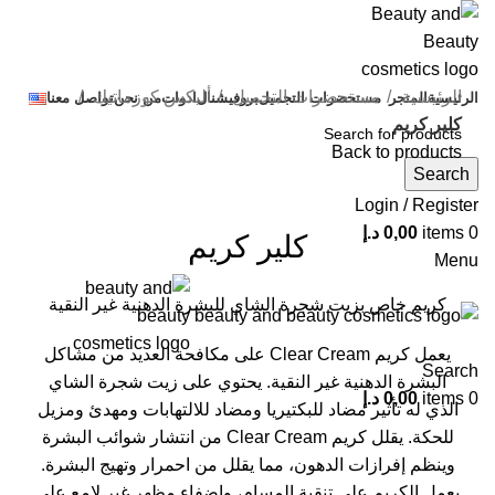
الرئيسية
مستحضرات التجميل
أليكس كوزماتيك
الرئيسية
المتجر
مستحضرات التجميل
بروفيشنال
ادوات
من نحن
تواصل معنا
كلير كريم
Back to products
Search
Login / Register
Click to enlarge
0
items
0,00
د.إ
كلير كريم
Menu
كريم خاص بزيت شجرة الشاي للبشرة الدهنية غير النقية
يعمل كريم Clear Cream على مكافحة العديد من مشاكل
Search
البشرة الدهنية غير النقية. يحتوي على زيت شجرة الشاي
0
items
0,00
د.إ
الذي له تأثير مضاد للبكتيريا ومضاد للالتهابات ومهدئ ومزيل
للحكة. يقلل كريم Clear Cream من انتشار شوائب البشرة
وينظم إفرازات الدهون، مما يقلل من احمرار وتهيج البشرة.
يعمل الكريم على تنقية المسام، وإضفاء مظهر غير لامع على