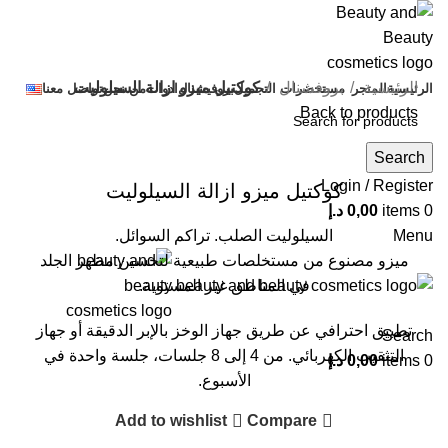
الرئيسية
بروفشنال
كوكتيل ميزو ازالة السيلوليت
الرئيسية
المتجر
مستحضرات التجميل
بروفيشنال
ادوات
من نحن
تواصل معنا
Back to products
Search
Click to enlarge
Login / Register
كوكتيل ميزو ازالة السيلوليت
0
items
0,00
د.إ
السيلوليت الصلب. تراكم السوائل.
Menu
ميزو مصنوع من مستخلصات طبيعية لتحسين مظهر الجلد
في المناطق غير المستوية.
تطبيق احترافي عن طريق جهاز الوخز بالإبر الدقيقة أو جهاز
Search
التثقيب الكهربائي. من 4 إلى 8 جلسات، جلسة واحدة في
0
items
0,00
د.إ
الأسبوع.
Add to wishlist
Compare