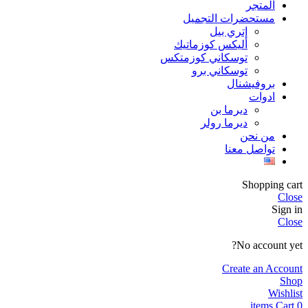
المتجر
مستحضرات التجميل
إتري بيل
أليكس كوزماتيك
توسكاني كوزمتكس
توسكاني برو
بروفيشنال
ادوات
ديرما بن
ديرما رولر
من نحن
تواصل معنا
Shopping cart
Close
Sign in
Close
No account yet?
Create an Account
Shop
Wishlist
items
Cart
0