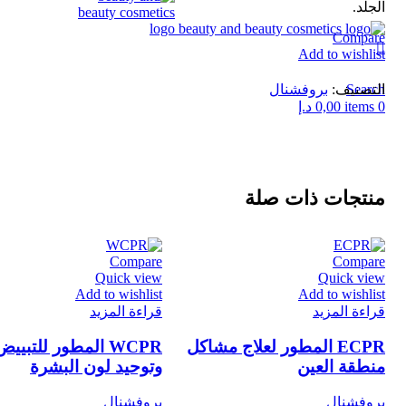
الجلد.
Compare
Add to wishlist
التصنيف:
بروفشنال
Search
0
items
0,00
د.إ
منتجات ذات صلة
Compare
Compare
Quick view
Quick view
Add to wishlist
Add to wishlist
قراءة المزيد
قراءة المزيد
ECPR المطور لعلاج مشاكل
WCPR المطور للتبييض
منطقة العين
وتوحيد لون البشرة
بروفشنال
بروفشنال