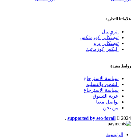
علاماتنا التجارية
إتري بيل
توسكاني كوزمتكس
توسكاني برو
أليكس كوزماتيك
روابط مفيدة
سياسة الاسترجاع
الشحن والتسليم
سياسة الاسترجاع
عربة التسوق
تواصل معنا
من نحن
.
supported by seo-forall
2024
الرئيسية