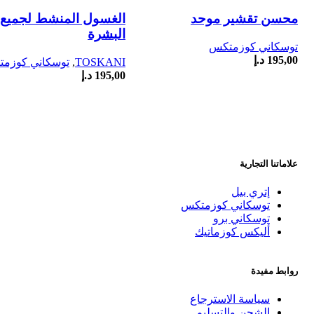
محسن تقشير موحد
الغسول المنشط لجميع ا
البشرة
توسكاني كوزمتكس
195,00
د.إ
TOSKANI
,
توسكاني كوزم
195,00
د.إ
علاماتنا التجارية
إتري بيل
توسكاني كوزمتكس
توسكاني برو
أليكس كوزماتيك
روابط مفيدة
سياسة الاسترجاع
الشحن والتسليم