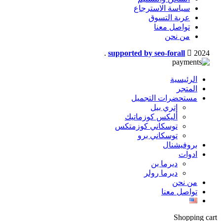
سياسة الاسترجاع
عربة التسوق
تواصل معنا
من نحن
.
supported by seo-forall
2024
الرئيسية
المتجر
مستحضرات التجميل
إتري بيل
أليكس كوزماتيك
توسكاني كوزمتكس
توسكاني برو
بروفيشنال
ادوات
ديرما بن
ديرما رولر
من نحن
تواصل معنا
Shopping cart