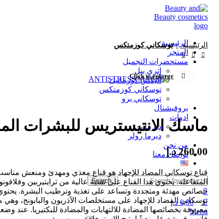
0
0
0
الرئيسية
الرئيسية
توسكاني كوزمتكس
المتجر
مستحضرات التجميل
إتري بيل
Click to enlarge
أليكس كوزماتيك
توسكاني كوزمتكس
توسكاني برو
بروفيشنال
ادوات
ماسك الانتيستريس للبشرات الم
ديرما بن
ديرما رولر
من نحن
260,00
د.إ
تواصل معنا
قناع توسكاني المضاد للإجهاد هو قناع مغذي ومهدئ ومنعش مناسب
Search
المتفاعلة. يحتوي هذا القناع على نسبة عالية من ترايتيربين وفلافونوي
خصائص مهدئة ومتجددة وتساعد على تغذية وترطيب البشرة. يحتوي
توسكاني المضاد للإجهاد على مستخلصات الآذريون والبابونج، وهي 
0,00
د.إ
معروفة بخصائصها المضادة للالتهابات والمضادة للبكتيريا. عند وضعه
Menu
فإنه يوفر شعورًا منعشًا يتيح الاسترخاء.